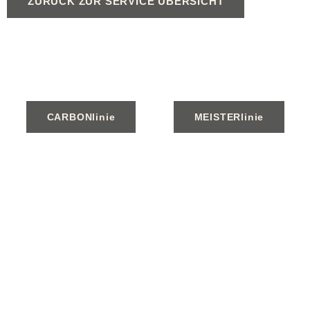
ZURÜCK ZUR SERVICE ÜBERSICHT
CARBONlinie
MEISTERlinie