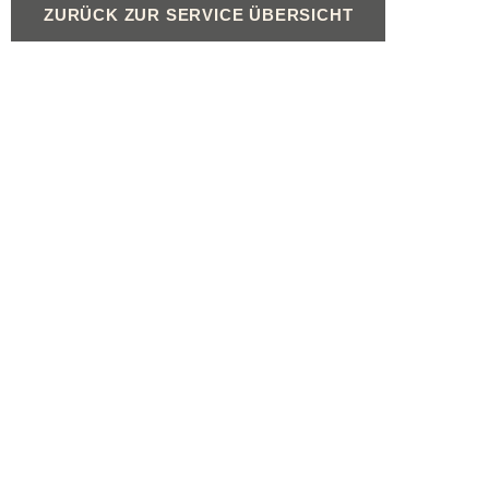
ZURÜCK ZUR SERVICE ÜBERSICHT
Produkte
Service
Gasheizungen
Beratung für Fachpartn
Ölheizungen
Geräteregistrierung