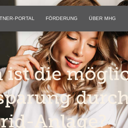
TNER-PORTAL
FÖRDERUNG
ÜBER MHG
 ist die mögli
sparung durch
rid-Anlage?