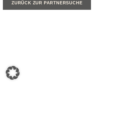
ZURÜCK ZUR PARTNERSUCHE
Produkte
Service
Gasheizungen
Beratung für Fachpartn
Ölheizungen
Geräteregistrierung