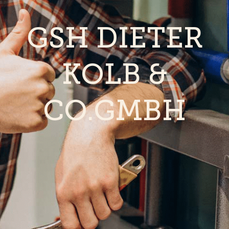
GSH DIETER
KOLB &
CO.GMBH