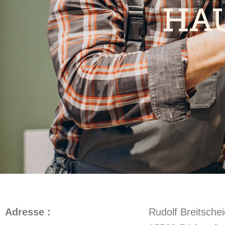
HA
Adresse :
Rudolf Breitschei