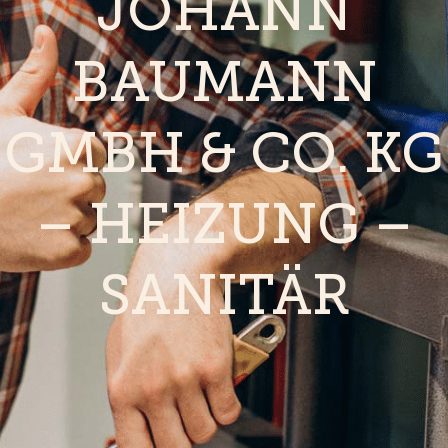
JOHANN
BAUMANN
GMBH & CO. KG
– HEIZUNG –
SANITÄR