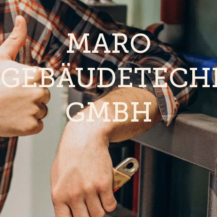
MARO
GEBÄUDETECH
GMBH